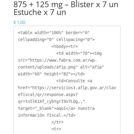
875 + 125 mg – Blister x 7 un
Estuche x 7 un
$
1,00
<table width="100%" border="0" 
cellpadding="0" cellspacing="0">

              <tbody><tr>

                <td width="70"><img 
src="https://www.fabra.com.ar/wp-
content/uploads/afip.png" alt="afip" 
width="60" height="82"></td>

                <td>Consulte <a 
href="https://servicios1.afip.gov.ar/clav
efiscal/qr/response.aspx?
qr=tn5lK1Xf_cybYgrI9v7LQg,," 
target="_blank">aquí</a> nuestra 
información fiscal.</td>

              </tr>

              <tr>
