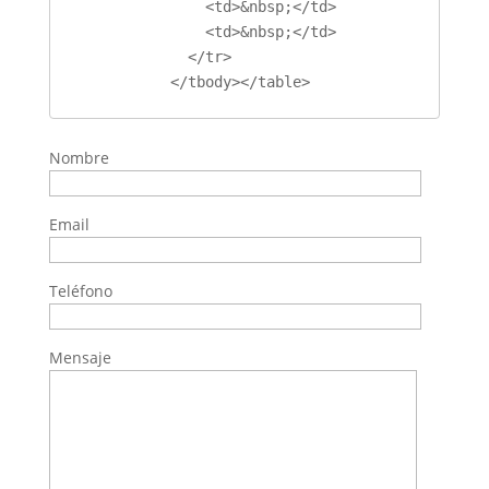
                <td>&nbsp;</td>

                <td>&nbsp;</td>

              </tr>

            </tbody></table>
Nombre
Email
Teléfono
Mensaje