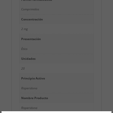
Comprimidos
Concentración
2 mg
Presentación
Ético
Unidades
20
Principio Activo
Risperidona
Nombre Producto
Risperidona