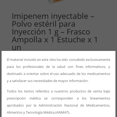
Imipenem inyectable –
Polvo estéril para
Inyección 1 g – Frasco
Ampolla x 1 Estuche x 1
un
El material incluido en este sitio ha sido concebido exclusivamente
SKU:
137-007-105-202
para los profesionales de la salud con fines informativos, y
destinado a orientar sobre el uso adecuado de los medicamentos
Información adicional
y a satisfacer sus necesidades de mayor información.
Información adicional
Todos los textos referidos a nuestros productos de venta bajo
prescripción médica se corresponden a los lineamientos
Acción Farmacológica
aprobados por la Administración Nacional de Medicamentos,
Alimentos y Tecnología Médica (ANMAT).
Antibacteriano