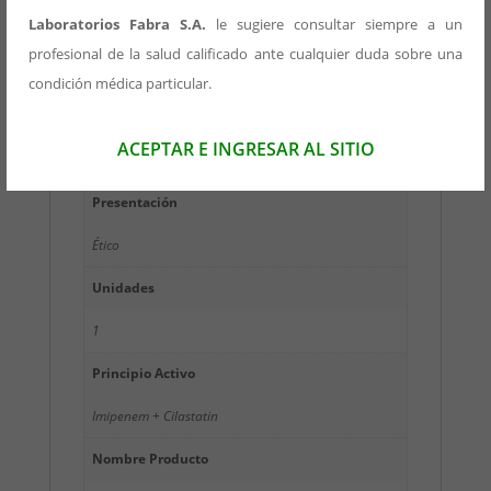
Laboratorios Fabra S.A.
le sugiere consultar siempre a un
Forma Farmacéutica
profesional de la salud calificado ante cualquier duda sobre una
inyectable – Polvo estéril para Inyección
condición médica particular.
Concentración
ACEPTAR E INGRESAR AL SITIO
1 g
Presentación
Ético
Unidades
1
Principio Activo
Imipenem + Cilastatin
Nombre Producto