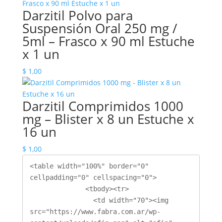
Darzitil Polvo para
Suspensión Oral 250 mg /
5ml – Frasco x 90 ml Estuche
x 1 un
$
1,00
Darzitil Comprimidos 1000
mg – Blister x 8 un Estuche x
16 un
$
1,00
<table width="100%" border="0" 
cellpadding="0" cellspacing="0">

              <tbody><tr>

                <td width="70"><img 
src="https://www.fabra.com.ar/wp-