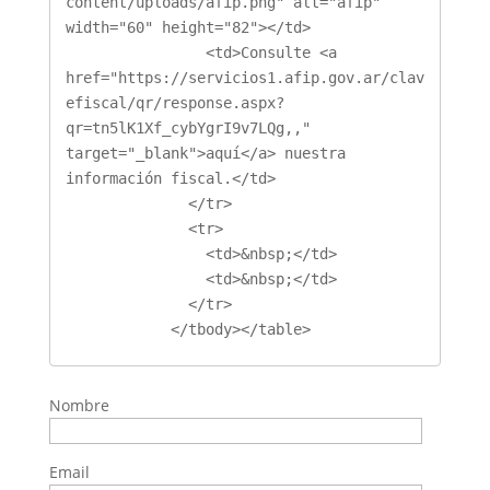
content/uploads/afip.png" alt="afip" 
width="60" height="82"></td>

                <td>Consulte <a 
href="https://servicios1.afip.gov.ar/clav
efiscal/qr/response.aspx?
qr=tn5lK1Xf_cybYgrI9v7LQg,," 
target="_blank">aquí</a> nuestra 
información fiscal.</td>

              </tr>

              <tr>

                <td>&nbsp;</td>

                <td>&nbsp;</td>

              </tr>

            </tbody></table>
Nombre
Email